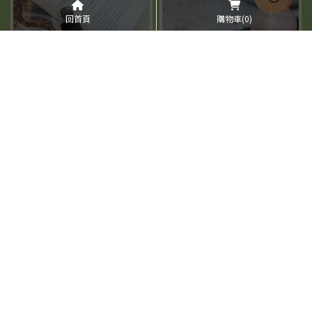
回首頁
購物車
(0)
【清檜艾草淨身噴霧】外出回
家或靜心前使用都很順。噴霧
【清檜天然防蟑螂螞蟻噴劑】
細緻，味道不刺鼻，日常使用
來自香港的客人用過都大讚，
很方便—LAZY LAZY Bone懶
家裡的蟑螂螞蟻通通消失—
懶骨頭的裸辭日記
Mami&Baby Shop
上一頁