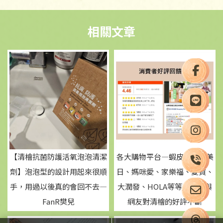
【清檜抗菌防護活氧泡泡清潔
各大購物平台—蝦皮、小三美
劑】泡泡型的設計用起來很順
日、媽咪愛、家樂福、愛買、
手，用過以後真的會回不去—
大潤發、HOLA等等，團媽與
FanR樊兒
網友對清檜的好評不斷