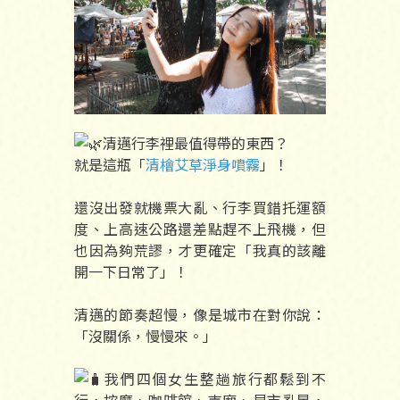
清邁行李裡最值得帶的東西？
就是這瓶「
清檜艾草淨身噴霧
」！
還沒出發就機票大亂、行李買錯托運額
度、上高速公路還差點趕不上飛機，但
也因為夠荒謬，才更確定「我真的該離
開一下日常了」！
清邁的節奏超慢，像是城市在對你說：
「沒關係，慢慢來。」
我們四個女生整趟旅行都鬆到不
行，按摩、咖啡館、寺廟、早市亂晃，