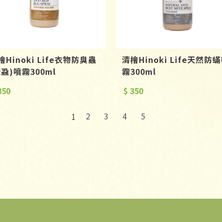
檜Hinoki Life衣物防臭蟲
清檜Hinoki Life天然防
床蝨)噴霧300ml
霧300ml
350
$ 350
2
3
4
5
1