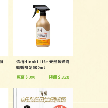
黴凝
清檜Hinoki Life 天然防蟑螂
螞蟻噴劑500ml
特價 $ 320
原價 $ 390