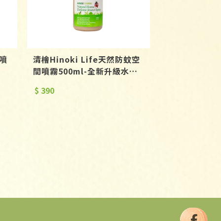
蟎噴
清檜Hinoki Life天然防蚊空
間噴霧500ml-全新升級水性
配方
$ 390