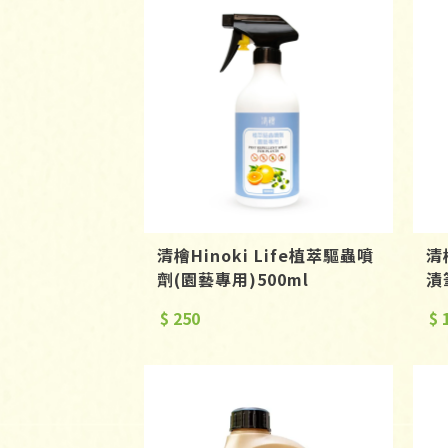
清檜Hinoki Life植萃驅蟲噴
清
劑(園藝專用)500ml
漬
$ 250
$ 