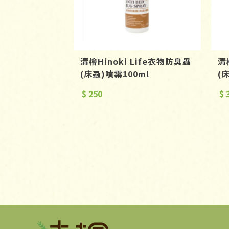
清檜Hinoki Life衣物防臭蟲
清
(床蝨)噴霧100ml
(
$ 250
$ 