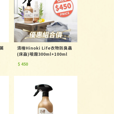
離萬
清檜Hinoki Life衣物防臭蟲
(床蝨)噴霧300ml+100ml
$ 450