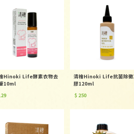
檜Hinoki Life酵素衣物去
清檜Hinoki Life抗菌除
筆10ml
膠120ml
129
$ 250