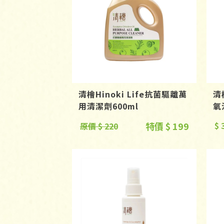
清檜Hinoki Life抗菌驅離萬
清
用清潔劑600ml
氧
特價 $ 199
$ 
原價 $ 220