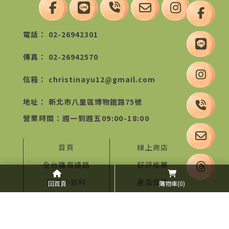
02-26942301
02-26942570
christinayu12@gmail.com
新北市八里區博物館路75號
首頁
線上商店
全台購買通路
好評推薦
知識小百科
產品型錄
回首頁
購物車
(0)
關於我們
聯絡我們
BLOG