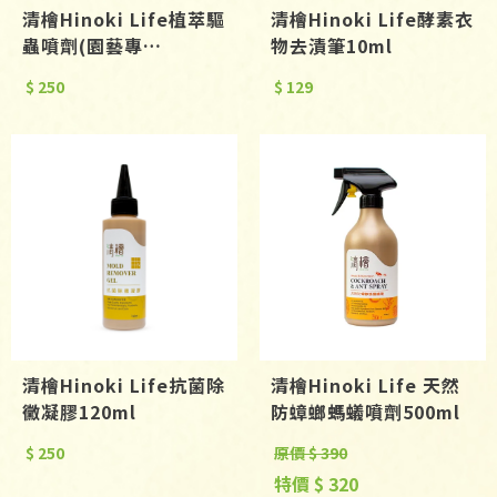
清檜Hinoki Life植萃驅
清檜Hinoki Life酵素衣
蟲噴劑(園藝專
物去漬筆10ml
用)500ml
$ 250
$ 129
清檜Hinoki Life抗菌除
清檜Hinoki Life 天然
黴凝膠120ml
防蟑螂螞蟻噴劑500ml
$ 250
原價 $ 390
特價 $ 320