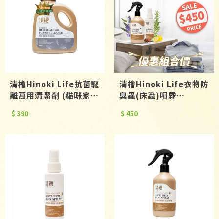
清檜Hinoki Life抗菌驅
清檜Hinoki Life衣物防
離萬用清潔劑 (貓咪家庭
臭蟲(床蝨)噴霧
專用)600ml
300ml+100ml
$ 390
$ 450