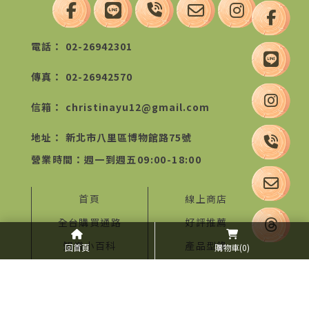
02-26942301
02-26942570
christinayu12@gmail.com
新北市八里區博物館路75號
首頁
線上商店
全台購買通路
好評推薦
知識小百科
產品型錄
回首頁
購物車
(0)
關於我們
聯絡我們
BLOG