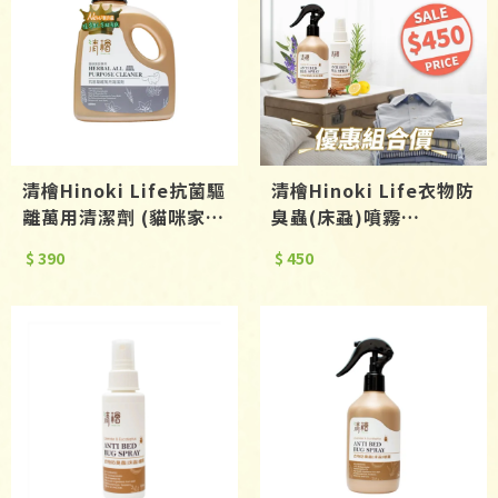
清檜Hinoki Life抗菌驅
清檜Hinoki Life衣物防
離萬用清潔劑 (貓咪家庭
臭蟲(床蝨)噴霧
專用)600ml
300ml+100ml
$ 390
$ 450