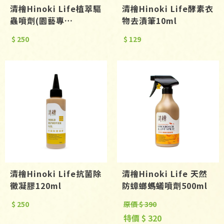
清檜Hinoki Life植萃驅
清檜Hinoki Life酵素衣
蟲噴劑(園藝專
物去漬筆10ml
用)500ml
$ 250
$ 129
清檜Hinoki Life抗菌除
清檜Hinoki Life 天然
黴凝膠120ml
防蟑螂螞蟻噴劑500ml
$ 250
原價 $ 390
特價 $ 320