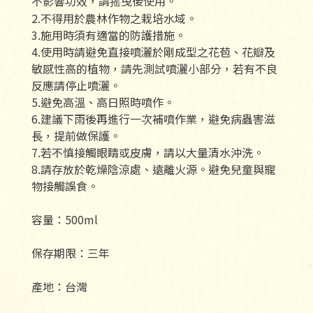
不影響功效，請摇曳後使用。
2.不得用於農林作物之栽培水域。
3.施用時須有適當的防護措施。
4.使用時請避免直接噴灑於剛成型之花苞、花瓣及
敏感性高的植物，請先測試噴灑小部分，若有不良
反應請停止噴灑。
5.避免高溫、高日照時噴作。
6.建議下雨後再進行一次補噴作業，避免病蟲害滋
長，提前做保護。
7.若不慎接觸眼睛或皮膚，請以大量清水沖洗。
8.請存放於乾燥陰涼處、遠離火源。避免兒童與寵
物接觸誤食。
容量：500ml
保存期限：三年
產地：台灣