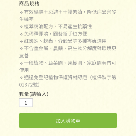
商品規格
🔹有效驅趕＋忌避＋干擾繁殖，降低病蟲害發
生機率
🔹植萃精油配方，不易產生抗藥性
🔹免稀釋即噴，園藝新手也方便
🔹紅蜘蛛、蚜蟲、介殼蟲等多種害蟲適用
🔹不含重金屬、農藥，高生物分解度對環境更
友善
🔹一般植物、蔬菜園、果樹園、家庭園藝皆可
使用
🔹通過免登記植物保護資材認證（植保製字第
01372號）
數量(請輸入)
加入購物車