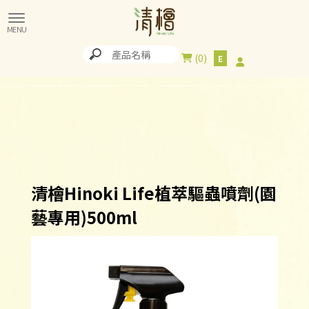
0
清檜Hinoki Life植萃驅蟲噴劑(園
藝專用)500ml