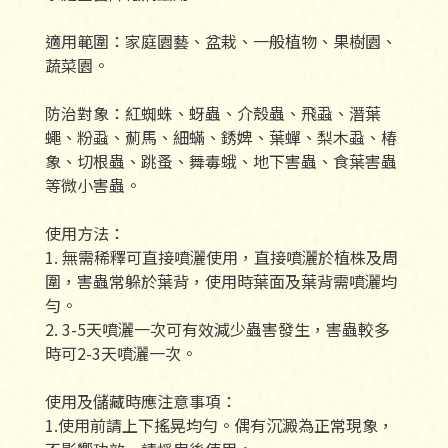
適用範圍：家庭園藝、盆栽、一般植物、果樹園、
蔬菜園。
防治對象：紅蜘蛛、蚜蟲、介殼蟲、飛蝨、潛葉
蠅、粉蝨、薊馬、細蟎、銹婢、葉蟬、梨木蝨、椿
象、切根蟲、跳蚤、舞毒蛾、地下害蟲、食葉害蟲
等微小害蟲。
使用方法：
1. 無需稀釋可直接噴灑使用，直接噴灑於植株及周
圍，害蟲常躲於葉背，使用時葉面及葉背需噴灑均
勻。
2. 3-5天噴灑一次可有效減少蟲害發生，害蟲較多
時可2-3天噴灑一次。
使用及儲藏時應注意事項：
1.使用前請上下搖晃均勻。偶有沉澱為正常現象，