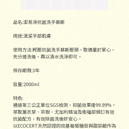
品名:潔易淨抗菌洗手慕斯
用途:清潔手部肌膚
使用方法:輕壓抗菌洗手慕斯壓頭，取適量於掌心，
充分搓洗後，再以清水洗淨即可。
保存期限:3年
容量:2000ml
特色:
通過第三公正單位SGS檢測，抑菌效果達99.99%。
萃取薰衣草、茶樹、尤加利精油及衛福部頒訂有效
抗菌配方，有效除菌洗後好安心。
以ECOCERT天然認證的烷基葡萄糖苷與甜菜鹼作為