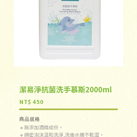
潔易淨抗菌洗手慕斯2000ml
NT$ 450
商品規格
🔹無添加酒精成份。
🔹綿密泡沫温和洗淨,洗後水嫩不乾澀。