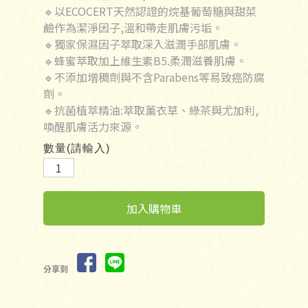
🔹以ECOCERT天然認證的烷基葡萄糖與甜菜
鹼作為潔淨因子,溫和帶走肌膚污垢。
🔹獨家保濕因子萃取深入滋潤手部肌膚。
🔹蜂蜜萃取加上維生素B5.柔潤滋養肌膚。
🔹不添加增稠劑與不含Parabens等易致癌防腐
劑。
🔹抗菌植萃精油:萃取薰衣草、綠茶與尤加利,
喚醒肌膚活力來源。
數量(請輸入)
加入購物車
分享到