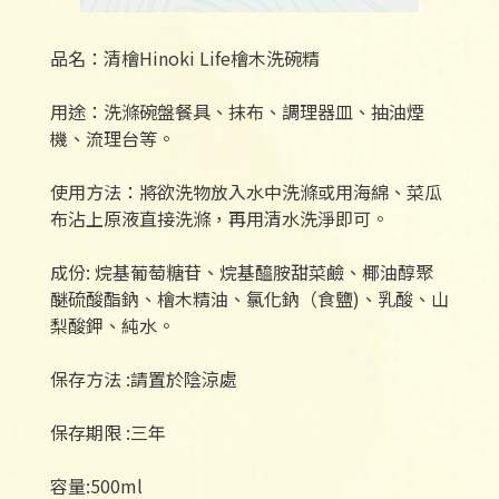
品名：清檜Hinoki Life檜木洗碗精
用途：洗滌碗盤餐具、抹布、調理器皿、抽油煙
機、流理台等。
使用方法：將欲洗物放入水中洗滌或用海綿、菜瓜
布沾上原液直接洗滌，再用清水洗淨即可。
成份: 烷基葡萄糖苷、烷基醯胺甜菜鹼、椰油醇聚
醚硫酸酯鈉、檜木精油、氯化鈉（食鹽)、乳酸、山
梨酸鉀、純水。
保存方法 :請置於陰涼處
保存期限 :三年
容量:500ml