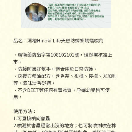
品名：清檜Hinoki Life天然防蟑螂螞蟻噴劑
•環衛藥防蟲字第108102101號，環保署核准上
市。
•防蟑防蟻好幫手，適合用於日常防護。
•採複方精油配方，含香茅、柑橘、檸檬、尤加利
等，氣味清香舒適。
•不含DEET等任何有毒物質，孕婦幼兒皆可使
用。
使用方法：
1.可直接噴向害蟲
2.噴灑於害蟲經常出沒的地方；也可將噴劑噴在棉