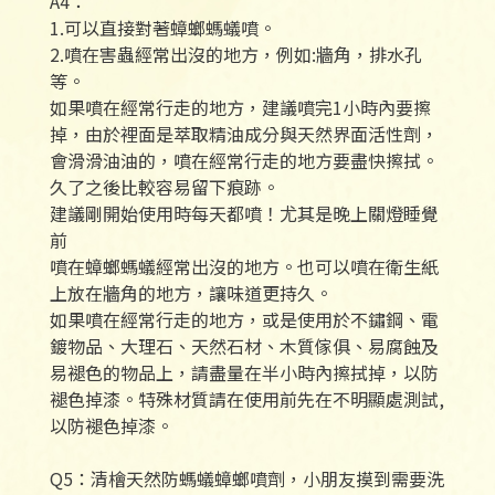
A4：
1.可以直接對著蟑螂螞蟻噴。
2.噴在害蟲經常出沒的地方，例如:牆角，排水孔
等。
如果噴在經常行走的地方，建議噴完1小時內要擦
掉，由於裡面是萃取精油成分與天然界面活性劑，
會滑滑油油的，噴在經常行走的地方要盡快擦拭。
久了之後比較容易留下痕跡。
建議剛開始使用時每天都噴！尤其是晚上關燈睡覺
前
噴在蟑螂螞蟻經常出沒的地方。也可以噴在衛生紙
上放在牆角的地方，讓味道更持久。
如果噴在經常行走的地方，或是使用於不鏽鋼、電
鍍物品、大理石、天然石材、木質傢俱、易腐蝕及
易褪色的物品上，請盡量在半小時內擦拭掉，以防
褪色掉漆。特殊材質請在使用前先在不明顯處測試,
以防褪色掉漆。
Q5：清檜天然防螞蟻蟑螂噴劑，小朋友摸到需要洗