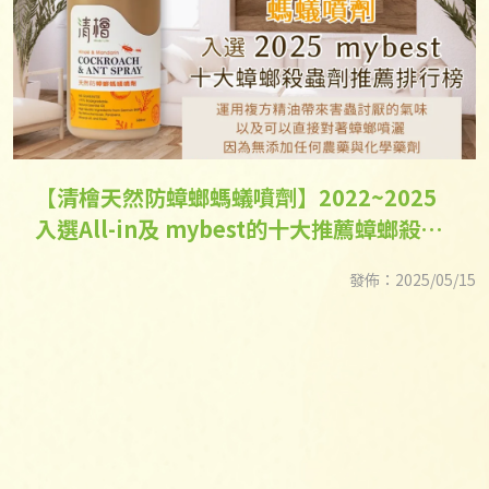
【清檜天然防蟑螂螞蟻噴劑】2022~2025
入選All-in及 mybest的十大推薦蟑螂殺蟲
劑人氣排行榜
發佈：2025/05/15