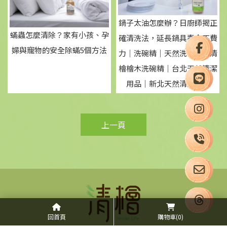
鍋子太油怎麼辦？日廚師揭正
蟎蟲怎麼清除？家有小孩、孕
確清洗法，延長鍋具壽命不費
婦與寵物的安全除蟎5個方法
力｜洗碗精｜天然洗碗精｜清
檜檜木洗碗精｜台北天然清潔
用品｜新北天然清潔用品
上一頁
回首頁
購物車
(0)