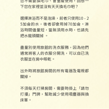
您不需要換毛巾、會重複使用，回想一
下您在家裡並沒有天天換毛巾吧？
選擇淋浴而不是泡澡，前者只使用10 - 2
5加侖的水，後者卻會用掉70加侖。淋
浴時間儘量短，當無須用水時，也請先
把水龍頭關掉 。
盡量別使用旅館的洗衣服務，因為他們
通常將客人的衣服分開洗，可以自已洗
衣服並在房中晾乾。
出外時將旅館房間的所有電器及電視都
關掉。
不須每天打掃房間，需要時掛上「請勿
打擾」門牌，幫助減少使用吸塵器與換
床單。