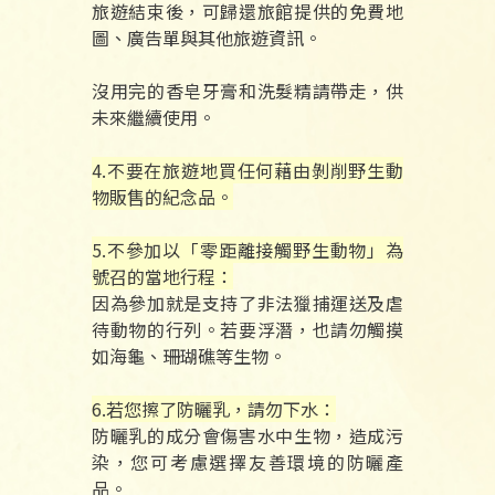
旅遊結束後，可歸還旅館提供的免費地
圖、廣告單與其他旅遊資訊。
沒用完的香皂牙膏和洗髮精請帶走，供
未來繼續使用。
4.不要在旅遊地買任何藉由剝削野生動
物販售的紀念品。
5.不參加以「零距離接觸野生動物」為
號召的當地行程：
因為參加就是支持了非法獵捕運送及虐
待動物的行列。若要浮潛，也請勿觸摸
如海龜、珊瑚礁等生物。
6.若您擦了防曬乳，請勿下水：
防曬乳的成分會傷害水中生物，造成污
染，您可考慮選擇友善環境的防曬產
品。